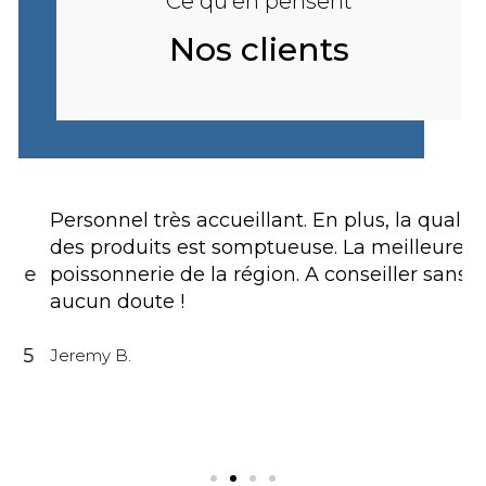
Ce qu'en pensent
Nos clients
Personnel très accueillant. En plus, la qualité
T
des produits est somptueuse. La meilleure
d
ue
poissonnerie de la région. A conseiller sans
aucun doute !
G
5
Jeremy B.